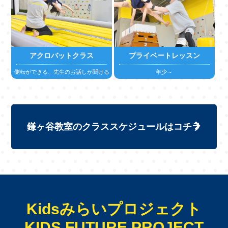
アクロバットクラス
プライベートレッスン
側転ができる、先生のお話しが聞ける
年少～
詳しくはこちら
詳しくはこちら
鎌ヶ谷教室のクラススケジュールはコチラ
Kidsみらいプロジェクト
KIDS FUTURE PROJECT