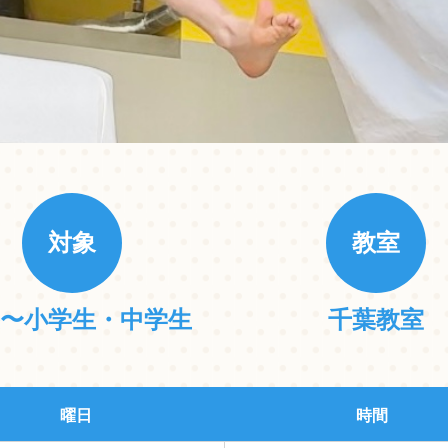
対象
教室
〜小学生・中学生
千葉教室
曜日
時間